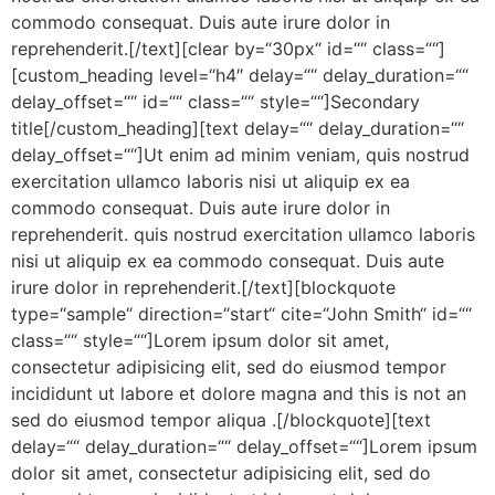
commodo consequat. Duis aute irure dolor in
reprehenderit.[/text][clear by=“30px“ id=““ class=““]
[custom_heading level=“h4″ delay=““ delay_duration=““
delay_offset=““ id=““ class=““ style=““]Secondary
title[/custom_heading][text delay=““ delay_duration=““
delay_offset=““]Ut enim ad minim veniam, quis nostrud
exercitation ullamco laboris nisi ut aliquip ex ea
commodo consequat. Duis aute irure dolor in
reprehenderit. quis nostrud exercitation ullamco laboris
nisi ut aliquip ex ea commodo consequat. Duis aute
irure dolor in reprehenderit.[/text][blockquote
type=“sample“ direction=“start“ cite=“John Smith“ id=““
class=““ style=““]Lorem ipsum dolor sit amet,
consectetur adipisicing elit, sed do eiusmod tempor
incididunt ut labore et dolore magna and this is not an
sed do eiusmod tempor aliqua .[/blockquote][text
delay=““ delay_duration=““ delay_offset=““]Lorem ipsum
dolor sit amet, consectetur adipisicing elit, sed do