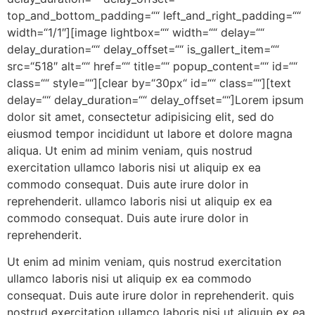
top_and_bottom_padding=““ left_and_right_padding=““
width=“1/1″][image lightbox=““ width=““ delay=““
delay_duration=““ delay_offset=““ is_gallert_item=““
src=“518″ alt=““ href=““ title=““ popup_content=““ id=““
class=““ style=““][clear by=“30px“ id=““ class=““][text
delay=““ delay_duration=““ delay_offset=““]Lorem ipsum
dolor sit amet, consectetur adipisicing elit, sed do
eiusmod tempor incididunt ut labore et dolore magna
aliqua. Ut enim ad minim veniam, quis nostrud
exercitation ullamco laboris nisi ut aliquip ex ea
commodo consequat. Duis aute irure dolor in
reprehenderit. ullamco laboris nisi ut aliquip ex ea
commodo consequat. Duis aute irure dolor in
reprehenderit.
Ut enim ad minim veniam, quis nostrud exercitation
ullamco laboris nisi ut aliquip ex ea commodo
consequat. Duis aute irure dolor in reprehenderit. quis
nostrud exercitation ullamco laboris nisi ut aliquip ex ea