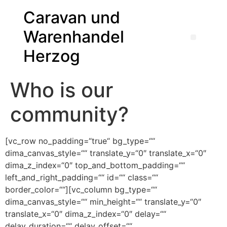
Caravan und
Warenhandel
Herzog
Who is our
community?
[vc_row no_padding=“true“ bg_type=““
dima_canvas_style=““ translate_y=“0″ translate_x=“0″
dima_z_index=“0″ top_and_bottom_padding=““
left_and_right_padding=““ id=““ class=““
border_color=““][vc_column bg_type=““
dima_canvas_style=““ min_height=““ translate_y=“0″
translate_x=“0″ dima_z_index=“0″ delay=““
delay_duration=““ delay_offset=““