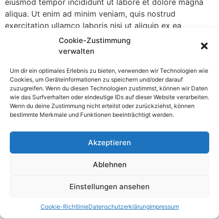
eiusmod tempor incididunt ut labore et dolore magna
aliqua. Ut enim ad minim veniam, quis nostrud
exercitation ullamco laboris nisi ut aliquip ex ea
commodo consequat. Duis aute irure dolor in
Cookie-Zustimmung
reprehenderit. Ut enim ad minim veniam, quis nostrud
verwalten
exercitation ullamco laboris nisi ut aliquip ex ea
Um dir ein optimales Erlebnis zu bieten, verwenden wir Technologien wie
commodo consequat. Duis aute irure dolor in
Cookies, um Geräteinformationen zu speichern und/oder darauf
reprehenderit, sed do eiusmod tempor incididunt ut
zuzugreifen. Wenn du diesen Technologien zustimmst, können wir Daten
labore et dolore magna aliqua. Ut enim ad minim
wie das Surfverhalten oder eindeutige IDs auf dieser Website verarbeiten.
Wenn du deine Zustimmung nicht erteilst oder zurückziehst, können
veniam, quis nostrud exercitation ullamco laboris nisi ut
bestimmte Merkmale und Funktionen beeinträchtigt werden.
aliquip ex ea commodo consequat.[/text][list
type=“check“ delay=““ delay_duration=““ delay_offset=““
Akzeptieren
id=““ class=““ style=““][list_item id=““ class=““
style=““]Lorem ipsum dolor sit amet, consectetur
Ablehnen
adipisicing elit, sed do eiusmod tempor incididunt ut
labore et dolore magna aliqua. Ut enim ad minim
Einstellungen ansehen
veniam.[/list_item][list_item id=““ class=““
style=““]Lorem ipsum dolor sit amet, consectetur
Cookie-Richtlinie
Datenschutzerklärung
Impressum
adipisicing elit, sed do eiusmod.[/list_item][list_item