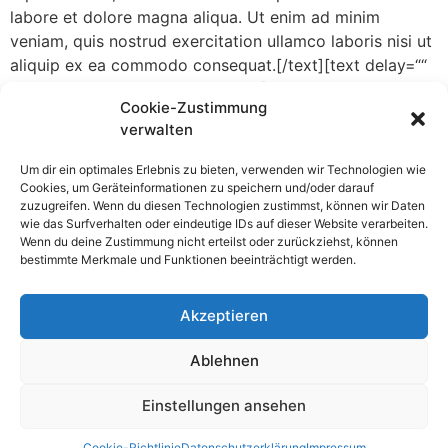
labore et dolore magna aliqua. Ut enim ad minim
veniam, quis nostrud exercitation ullamco laboris nisi ut
aliquip ex ea commodo consequat.[/text][text delay=““
delay_duration=““ delay_offset=““]Lorem ipsum dolor sit
Cookie-Zustimmung
amet, consectetur adipisicing elit, sed do eiusmod
verwalten
tempor incididunt ut labore et dolore magna aliqua. Ut
enim ad minim veniam, quis nostrud exercitation
Um dir ein optimales Erlebnis zu bieten, verwenden wir Technologien wie
ullamco laboris nisi ut aliquip ex ea commodo
Cookies, um Geräteinformationen zu speichern und/oder darauf
zuzugreifen. Wenn du diesen Technologien zustimmst, können wir Daten
consequat. Duis aute irure dolor in reprehenderit.
wie das Surfverhalten oder eindeutige IDs auf dieser Website verarbeiten.
ullamco laboris nisi ut aliquip ex ea commodo
Wenn du deine Zustimmung nicht erteilst oder zurückziehst, können
consequat. Duis aute irure dolor in reprehenderit.
bestimmte Merkmale und Funktionen beeinträchtigt werden.
Ut enim ad minim veniam, quis nostrud exercitation
Akzeptieren
ullamco laboris nisi ut aliquip ex ea commodo
consequat. Duis aute irure dolor in reprehenderit. quis
Ablehnen
nostrud exercitation ullamco laboris nisi ut aliquip ex ea
commodo consequat. Duis aute irure dolor in
Einstellungen ansehen
reprehenderit.[/text][list type=“check“ delay=““
delay_duration=““ delay_offset=““ id=““ class=““ style=““]
Cookie-Richtlinie
Datenschutzerklärung
Impressum