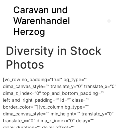
Caravan und
Warenhandel
Herzog
Diversity in Stock
Photos
[vc_row no_padding=“true“ bg_type=““
dima_canvas_style=““ translate_y=“0″ translate_x=“0″
dima_z_index=“0″ top_and_bottom_padding=““
left_and_right_padding=““ id=““ class=““
border_color=““][vc_column bg_type=““
dima_canvas_style=““ min_height=““ translate_y=“0″
translate_x=“0″ dima_z_index=“0″ delay=““
delay_duration=““ delay_offset=““